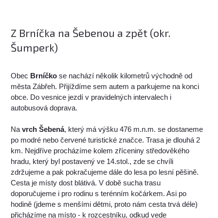
Z Brníčka na Šebenou a zpět (okr.
Šumperk)
Obec
Brníčko
se nachází několik kilometrů východně od
města Zábřeh. Přijíždíme sem autem a parkujeme na konci
obce. Do vesnice jezdí v pravidelných intervalech i
autobusová doprava.
Na
vrch Šebená
, který má výšku 476 m.n.m. se dostaneme
po modré nebo červené turistické značce. Trasa je dlouhá 2
km. Nejdříve procházíme kolem zříceniny středověkého
hradu, který byl postavený ve 14.stol., zde se chvíli
zdržujeme a pak pokračujeme dále do lesa po lesní pěšině.
Cesta je místy dost blátivá. V době sucha trasu
doporučujeme i pro rodinu s terénním kočárkem. Asi po
hodině (jdeme s menšími dětmi, proto nám cesta trvá déle)
přicházíme na místo - k rozcestníku, odkud vede