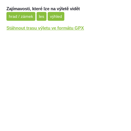
Zajímavosti, které lze na výletě vidět
hrad / zámek
les
výhled
Stáhnout trasu výletu ve formátu GPX