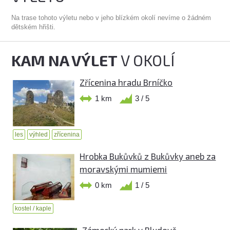
Na trase tohoto výletu nebo v jeho blízkém okolí nevíme o žádném
dětském hřišti.
KAM NA VÝLET
V OKOLÍ
Zřícenina hradu Brníčko
1 km
3 / 5
les
výhled
zřícenina
Hrobka Bukůvků z Bukůvky aneb za
moravskými mumiemi
0 km
1 / 5
kostel / kaple