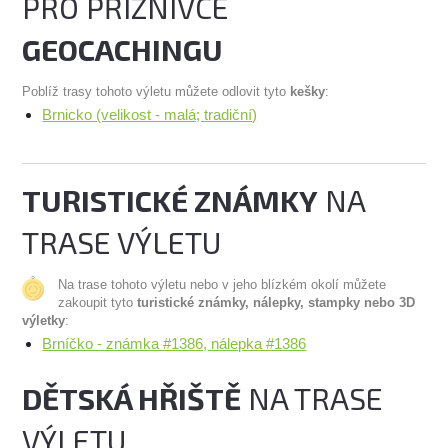
PRO PŘÍZNIVCE
GEOCACHINGU
Poblíž trasy tohoto výletu můžete odlovit tyto
kešky
:
Brnicko (velikost - malá; tradiční)
TURISTICKÉ ZNÁMKY
NA
TRASE VÝLETU
Na trase tohoto výletu nebo v jeho blízkém okolí můžete
zakoupit tyto
turistické známky, nálepky, stampky nebo 3D
výletky
:
Brníčko - známka #1386, nálepka #1386
DĚTSKÁ HŘIŠTĚ
NA TRASE
VÝLETU