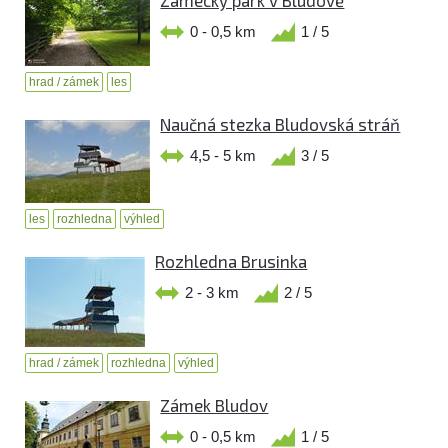
Zámecký park v Bludově
0 - 0,5 km
1 / 5
hrad / zámek
les
Naučná stezka Bludovská stráň
4,5 - 5 km
3 / 5
les
rozhledna
výhled
Rozhledna Brusinka
2 - 3 km
2 / 5
hrad / zámek
rozhledna
výhled
Zámek Bludov
0 - 0,5 km
1 / 5