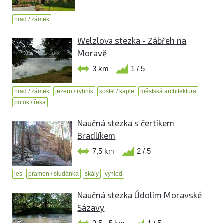
hrad / zámek
Welzlova stezka - Zábřeh na
Moravě
3 km
1 / 5
hrad / zámek
jezero / rybník
kostel / kaple
městská architektura
potok / řeka
Naučná stezka s čertíkem
Bradlíkem
7,5 km
2 / 5
les
pramen / studánka
skály
výhled
Naučná stezka Údolím Moravské
Sázavy
2,5 - 5 km
1 / 5