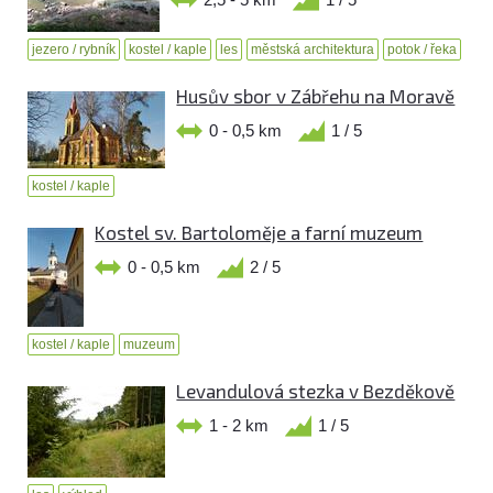
jezero / rybník
kostel / kaple
les
městská architektura
potok / řeka
Husův sbor v Zábřehu na Moravě
0 - 0,5 km
1 / 5
kostel / kaple
Kostel sv. Bartoloměje a farní muzeum
0 - 0,5 km
2 / 5
kostel / kaple
muzeum
Levandulová stezka v Bezděkově
1 - 2 km
1 / 5