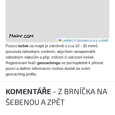
Leaflet
|
© Seznam.cz a.s. a další
Pozice
kešek
na mapě je záměrně o cca 10 - 30 metrů
posunuta náhodným směrem, abychom nenapomáhli
náhodným nálezům a příp. zničení či odcizení kešek.
Registrovaní hráči
geocachingu
se pochopitelně k přesné
pozici a dalším informacím mohou dostat na svém
geocaching profilu.
KOMENTÁŘE
- Z BRNÍČKA NA
ŠEBENOU A ZPĚT