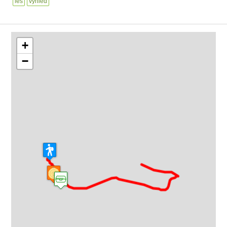
les
výhled
+
−