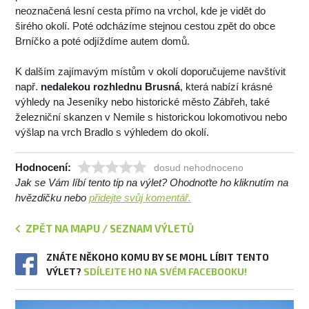
neoznačená lesní cesta přímo na vrchol, kde je vidět do
širého okolí. Poté odcházíme stejnou cestou zpět do obce
Brníčko a poté odjíždíme autem domů.
K dalším zajímavým místům v okolí doporučujeme navštívit
např.
nedalekou rozhlednu Brusná
, která nabízí krásné
výhledy na Jeseníky nebo historické město Zábřeh, také
železniční skanzen v Nemile s historickou lokomotivou nebo
výšlap na vrch Bradlo s výhledem do okolí.
Hodnocení:
dosud nehodnoceno
Jak se Vám líbí tento tip na výlet? Ohodnoťte ho kliknutím na
hvězdičku nebo
přidejte svůj komentář.
ZPĚT NA MAPU / SEZNAM VÝLETŮ
ZNÁTE NĚKOHO KOMU BY SE MOHL LÍBIT TENTO
VÝLET?
SDÍLEJTE HO NA SVÉM FACEBOOKU!